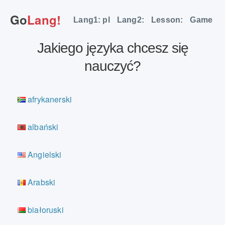
Go
Lang!
Lang1: pl
Lang2:
Lesson:
Game
Jakiego języka chcesz się
nauczyć?
afrykanerski
albański
Angielski
Arabski
białoruski