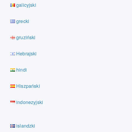
galicyjski
grecki
gruziński
Hebrajski
hindi
Hiszpański
indonezyjski
islandzki