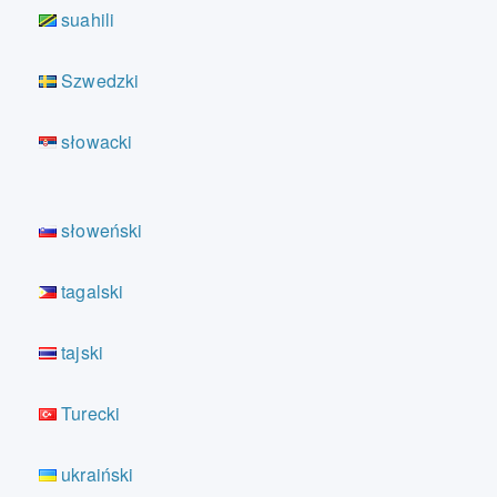
suahili
Szwedzki
słowacki
słoweński
tagalski
tajski
Turecki
ukraiński